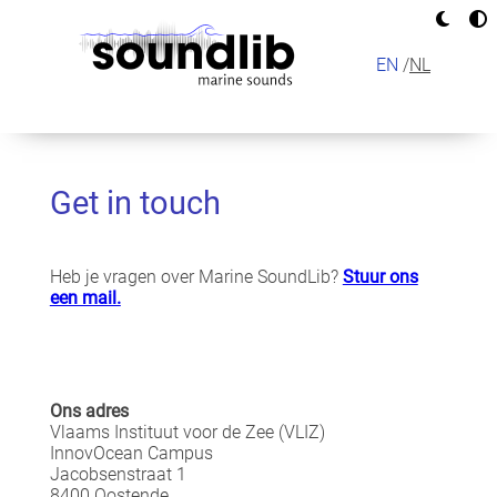
Overslaan
en
naar
EN
NL
de
inhoud
MAIN
gaan
NAVIGAT
Get in touch
Heb je vragen over Marine SoundLib?
Stuur ons
een mail.
Ons adres
Vlaams Instituut voor de Zee (VLIZ)
InnovOcean Campus
Jacobsenstraat 1
8400 Oostende